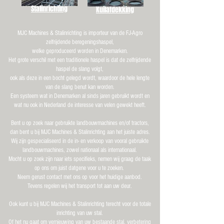
Stalinrichting
Kuilafdekking
MJC Machines & Stalinrichting is importeur van de FJ-Agro
zelfrijdende beregeningshaspel,
welke geproduceerd worden in Denemarken.
Het grote verschil met een traditionele haspel is dat de zelfrijdende
haspel de slang volgt,
ook als deze in een bocht gelegd wordt, waardoor de hele lengte
van de slang benut kan worden.
Een systeem wat in Denemarken al sinds jaren gebruikt wordt en
wat nu ook in Nederland de interesse van velen gewekt heeft.
Be
nt u op zoek naar gebruikte landbouwmachines en/of tractors,
dan bent u bij MJC Machines & Stalinrichting aan het juiste adres.
Wij zijn gespecialiseerd in de in- en verkoop van vooral gebruikte
landbouwmachines, zowel nationaal als internationaal.
Mocht u op zoek zijn naar iets specifieks,
nemen wij graag de taak
op ons om juist datgene voor u te zoeken.
Neem gerust contact met ons op voor het huidige aanbod.
Tevens regelen wij het transport tot aan uw deur.
Ook kunt u bij MJC Machines & Stalinrichting terecht voor de totale
inrichting van uw stal.
Of het nu gaat om vernieuwing van uw bestaande stal, verbetering