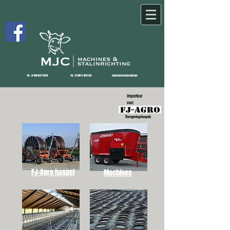
Tel.
+31 (0)6 46 97 63 56
Tel.
+31 (0)6 11 80 92 65
mjcmachines@gmail.com
Importeur
van:
Beregeningshaspels
FJ-Agro haspel
Machines