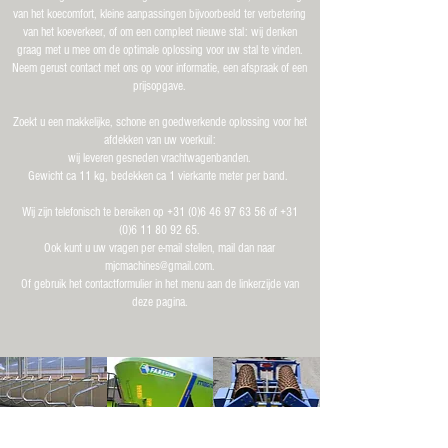
van het koecomfort, kleine aanpassingen bijvoorbeeld ter verbetering
van het koeverkeer, of om een compleet nieuwe stal: wij denken
graag met u mee om de optimale oplossing voor uw stal te vinden.
Neem gerust contact met ons op voor informatie, een afspraak of een
prijsopgave.
Zoekt u een makkelijke, schone en goedwerkende oplossing voor het
afdekken van uw voerkuil:
wij leveren gesneden vrachtwagenbanden.
Gewicht ca 11 kg, bedekken ca 1 vierkante meter per band.
Wij zijn telefonisch te bereiken op
+31 (0)6 46 97 63 56
of
+31
(0)6 11 80 92 65
.
Ook kunt u uw vragen per e-mail stellen, mail dan naar
mjcmachines@gmail.com
.
Of gebruik het contactformulier in het menu aan de linkerzijde van
deze pagina.