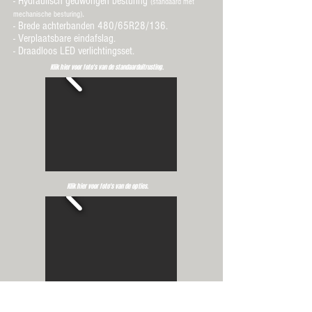
- Hydraulisch gedwongen besturing
(standaard met
.
mechanische besturing)
- Brede achterbanden 480/65R28/136.
- Verplaatsbare eindafslag.
- Draadloos LED verlichtingsset.
Klik hier voor foto's van de standaarduitrusting.
Klik hier voor foto's van de opties
.