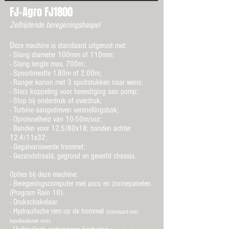
FJ-Agro FJ1800
Zelfrijdende beregeningshaspel
D
eze machine is standaard uitgerust met:
- Slang diameter 100mm of 110mm;
- Slang lengte max. 700m;
- Spoorbreedte 1.80m of 2.00m;
- Ranger kanon met 3 spuitstukken naar wens;
- Storz koppeling voor bevestiging aan pomp;
- Stop bij onderdruk of overdruk;
- Turbine aangedreven versnellingsbak;
- Oprolsnelheid van 10-50m/uur;
- Banden voor 12,5/80x18; banden achter
12,4/11x32;
- Gegalvaniseerde trommel;
- Gezandstraald, gegrond en geverfd chassis.
Opties bij deze machine:
- Beregeningscomputer met accu en zonnepanelen
(Program Rain 10).
- Drukschakelaar.
- Hydraulische rem op de trommel
(standaard met
.
handbediende rem)