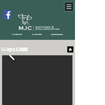
Tel.
+31 (0)6 46 97 63 56
Tel.
+31 (0)6 11 80 92 65
mjcmachines@gmail.com
FJ-Agro FJ1800